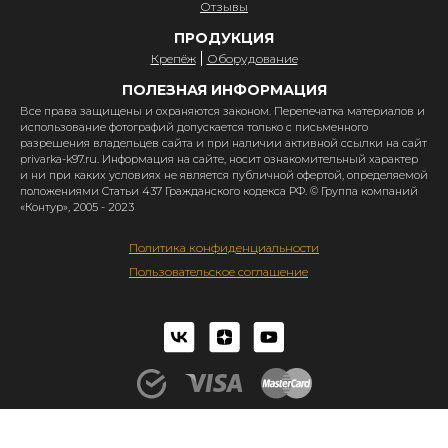
Отзывы
ПРОДУКЦИЯ
Крепёж
Оборудование
ПОЛЕЗНАЯ ИНФОРМАЦИЯ
Все права защищены и охраняются законом. Перепечатка материалов и
использование фотографий допускается только с письменного
разрешения владельцев сайта и при наличии активной ссылки на сайт
privarka-k97.ru. Информация на сайте, носит ознакомительный характер
и ни при каких условиях не является публичной офертой, определяемой
положениями Статьи 437 Гражданского кодекса РФ. © Группа компаний
«Контур», 2005 - 2023
Политика конфиденциальности
Пользовательское соглашение